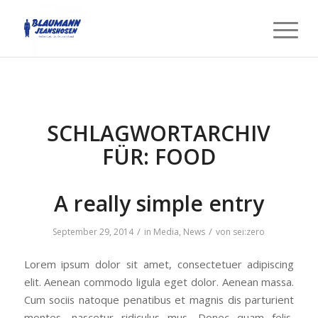
SCHLAGWORTARCHIV
FÜR:
FOOD
A really simple entry
/
/
September 29, 2014
in
Media
,
News
von
sei:zero
Lorem ipsum dolor sit amet, consectetuer adipiscing
elit. Aenean commodo ligula eget dolor. Aenean massa.
Cum sociis natoque penatibus et magnis dis parturient
montes, nascetur ridiculus mus. Donec quam felis,