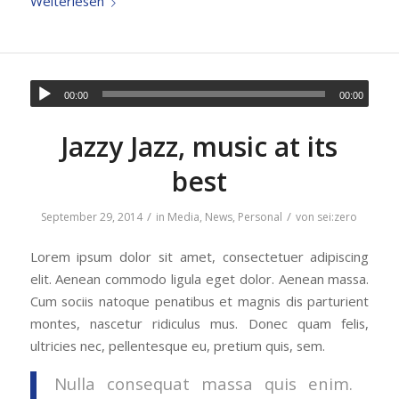
Weiterlesen
00:00
00:00
Jazzy Jazz, music at its
best
/
/
September 29, 2014
in
Media
,
News
,
Personal
von
sei:zero
Lorem ipsum dolor sit amet, consectetuer adipiscing
elit. Aenean commodo ligula eget dolor. Aenean massa.
Cum sociis natoque penatibus et magnis dis parturient
montes, nascetur ridiculus mus. Donec quam felis,
ultricies nec, pellentesque eu, pretium quis, sem.
Nulla consequat massa quis enim.