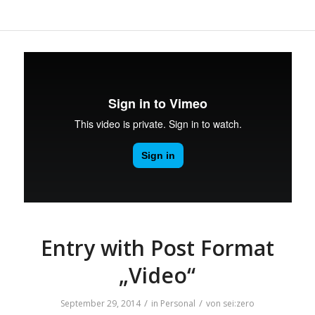
Entry with Post Format
„Video“
/
/
September 29, 2014
in
Personal
von
sei:zero